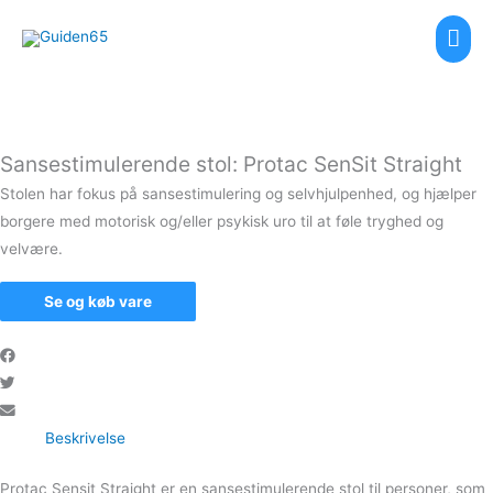
Gå
Hov
til
indholdet
Sansestimulerende stol: Protac SenSit Straight
Stolen har fokus på sansestimulering og selvhjulpenhed, og hjælper
borgere med motorisk og/eller psykisk uro til at føle tryghed og
velvære.
Se og køb vare
Beskrivelse
Protac Sensit Straight er en sansestimulerende stol til personer, som