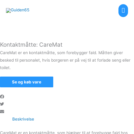
Gå
Hov
til
indholdet
Kontaktmåtte: CareMat
CareMat er en kontaktmåtte, som forebygger fald. Måtten giver
besked til personalet, hvis borgeren er på vej til at forlade seng eller
toilet.
Se og køb vare
Beskrivelse
CareMat er en kontaktmåtte, som hjælper til at forebygge fald hos