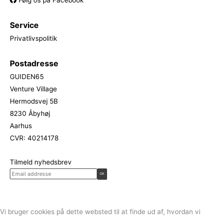
Følg os på Facebook
Service
Privatlivspolitik
Postadresse
GUIDEN65
Venture Village
Hermodsvej 5B
8230 Åbyhøj
Aarhus
CVR: 40214178
Tilmeld nyhedsbrev
Vi bruger cookies på dette websted til at finde ud af, hvordan vi