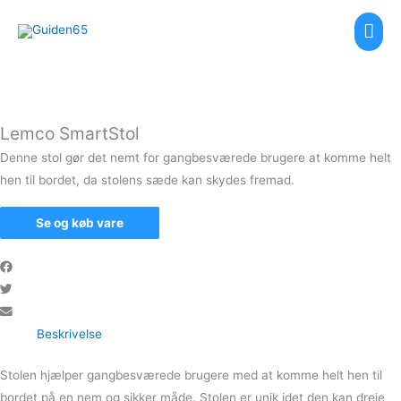
Gå
Hov
til
indholdet
Lemco SmartStol
Denne stol gør det nemt for gangbesværede brugere at komme helt
hen til bordet, da stolens sæde kan skydes fremad.
Se og køb vare
Beskrivelse
Stolen hjælper gangbesværede brugere med at komme helt hen til
bordet på en nem og sikker måde. Stolen er unik idet den kan dreje