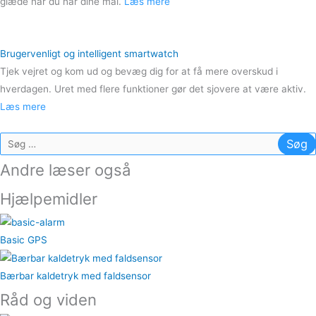
glæde når du når dine mål.
Læs mere
Brugervenligt og intelligent smartwatch
Tjek vejret og kom ud og bevæg dig for at få mere overskud i
hverdagen. Uret med flere funktioner gør det sjovere at være aktiv.
Læs mere
Søg
efter:
Andre læser også
Hjælpemidler
Basic GPS
Bærbar kaldetryk med faldsensor
Råd og viden